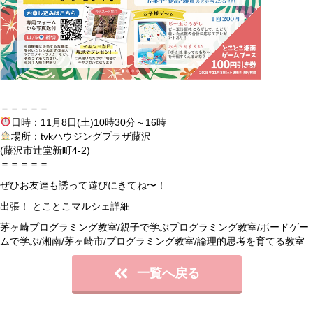
＝＝＝＝＝
日時：11月8日(土)10時30分～16時
場所：tvkハウジングプラザ藤沢
(藤沢市辻堂新町4-2)
＝＝＝＝＝
ぜひお友達も誘って遊びにきてね〜！
出張！ とことこマルシェ詳細
茅ヶ崎プログラミング教室/親子で学ぶプログラミング教室/ボードゲー
ムで学ぶ/湘南/茅ヶ崎市/プログラミング教室/論理的思考を育てる教室
一覧へ戻る