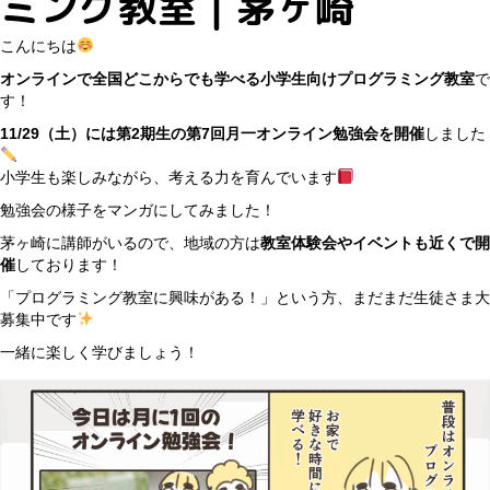
ミング教室｜茅ヶ崎
こんにちは
オンラインで全国どこからでも学べる小学生向けプログラミング教室
で
す！
11/29（土）には第2期生の第7回月一オンライン勉強会を開催
しました
小学生も楽しみながら、考える力を育んでいます
勉強会の様子をマンガにしてみました！
茅ヶ崎に講師がいるので、地域の方は
教室体験会やイベントも近くで開
催
しております！
「プログラミング教室に興味がある！」という方、まだまだ生徒さま大
募集中です
一緒に楽しく学びましょう！